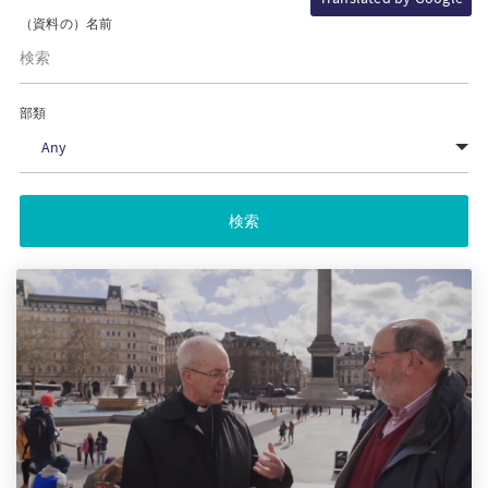
（資料の）名前
PT
KO
部類
Any
FI