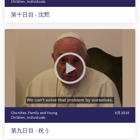
Children, Individuals
第十日目 - 沈黙
Churches, Family and Young
6月 2019
Children, Individuals
第九日目 - 祝う