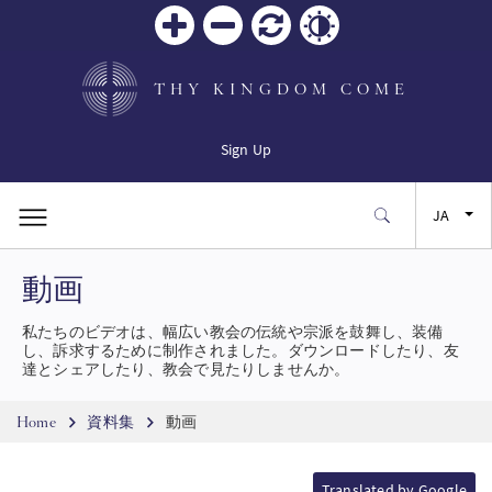
Zoom
Zoom
リセ
Contrast
in
out
ット
THY KINGDOM COME
Sign Up
JA
動画
EN
私たちのビデオは、幅広い教会の伝統や宗派を鼓舞し、装備
FR
し、訴求するために制作されました。ダウンロードしたり、友
達とシェアしたり、教会で見たりしませんか。
ES
Breadcrumb
Home
資料集
動画
SW
Translated by Google