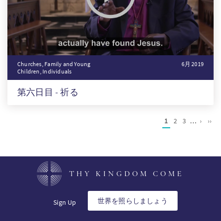
Churches, Family and Young
6月 2019
Children, Individuals
第六日目 - 祈る
Pagination
Current
1
ペ
2
ペ
3
…
Next
›
Last
››
page
ー
ー
page
pag
ジ
ジ
THY KINGDOM COME
世界を照らしましょう
Sign Up