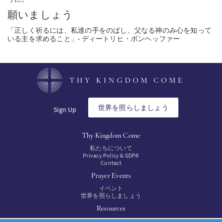
願いましょう
「正しく祈るには、私達の手をのばし、父なる神のみ心を知って
いる主を求めること」- ディートリヒ・ボンヘッファー
THY KINGDOM COME
世界を照らしましょう
Sign Up
Thy Kingdom Come
私たちについて
Privacy Policy & GDPR
Contact
Prayer Events
イベント
世界を照らしましょう
Resources
資料集