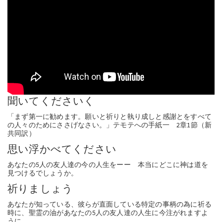
PT
KO
FI
聞いてくださいく
「まず第一に勧めます。願いと祈りと執り成しと感謝とをすべて
の人々のためにささげなさい。」テモテへの手紙一 2章1節（新
共同訳）
思い浮かべてください
あなたの5人の友人達の今の人生をーー 本当にどこに神は道を
見つけるでしょうか。
祈りましょう
あなたが知っている、彼らが直面している特定の事柄の為に祈る
時に、聖霊の油があなたの5人の友人達の人生に今注がれますよ
うに。