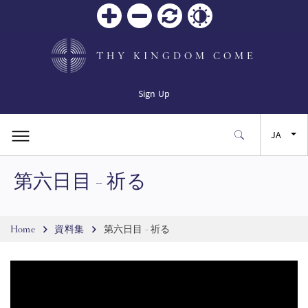
Zoom
Zoom
リセ
Contrast
in
out
ット
THY KINGDOM COME
Sign Up
JA
第六日目 - 祈る
EN
FR
Breadcrumb
Home
資料集
第六日目 - 祈る
ES
SW