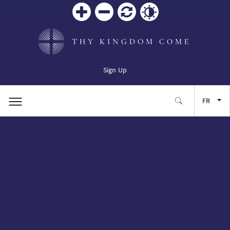
Zoom
Zoom
Réinitialiser
Contrast
in
out
THY KINGDOM COME
Sign Up
FR
EN
ES
JA
SW