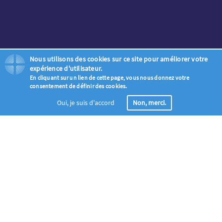
Nous utilisons des cookies sur ce site pour améliorer votre
expérience d'utilisateur.
En cliquant sur un lien de cette page, vous nous donnez votre
consentement de définir des cookies.
Oui, je suis d'accord
Non, merci.
Enregistrement
Joignez la vague globale de prière appelant tous les Chrétiens à
prier pour l’évangélisation entre l’Ascension et la Pentecôte (18 mai
- 28 mai)
Eclaire Le Monde en Prière