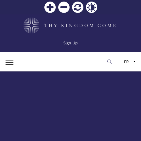
Zoom
Zoom
Réinitialiser
Contrast
in
out
THY KINGDOM COME
Sign Up
FR
EN
ES
JA
SW