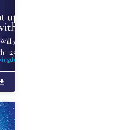
KO
FI