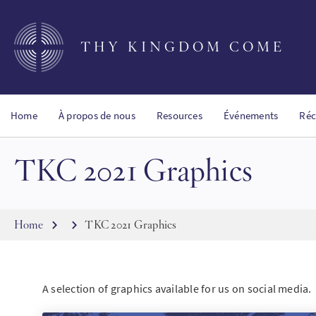
Skip
to
main
THY KINGDOM COME
content
Home
À propos de nous
Resources
Événements
Réc
TKC 2021 Graphics
Breadcrumb
Home
TKC 2021 Graphics
A selection of graphics available for us on social media.