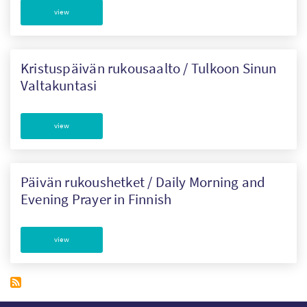
view
SW
PT
Kristuspäivän rukousaalto / Tulkoon Sinun
Valtakuntasi
KO
view
Päivän rukoushetket / Daily Morning and
Evening Prayer in Finnish
view