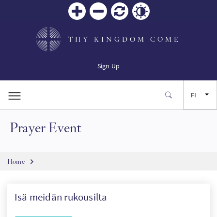
Zoom
Zoom
Palauta
Contrast
in
out
THY KINGDOM COME
Sign Up
FI
Prayer Event
EN
FR
Breadcrumb
Home
ES
Isä meidän rukousilta
JA