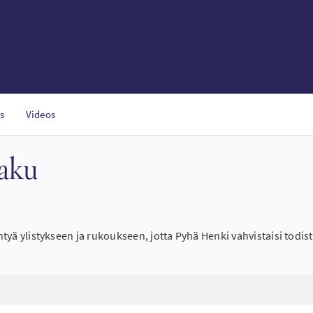
s
Videos
haku
 yhtyä ylistykseen ja rukoukseen, jotta Pyhä Henki vahvistaisi tod