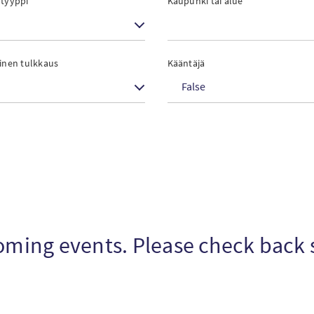
 tyyppi
Kaupunki tai alue
linen tulkkaus
Kääntäjä
False
pcoming events. Please check back