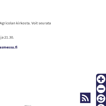
PT
gricolan kirkosta. Voit seurata
KO
ja 21.30.
smessu.fi
Zoom
in
Zoom
out
Palau