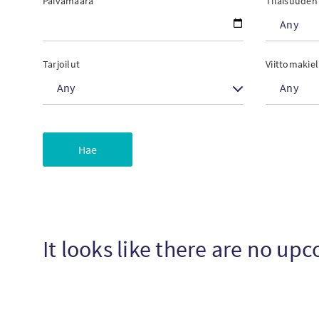
Päivämäärä
Tilaisuuden
Any
Tarjoilut
Viittomakie
Any
Any
It looks like there are no u