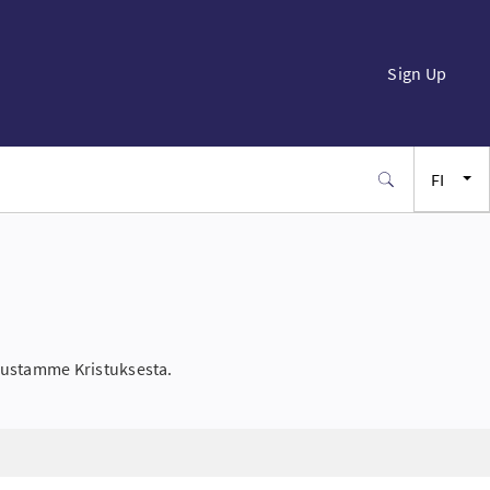
Sign Up
FI
EN
FR
ES
istustamme Kristuksesta.
JA
SW