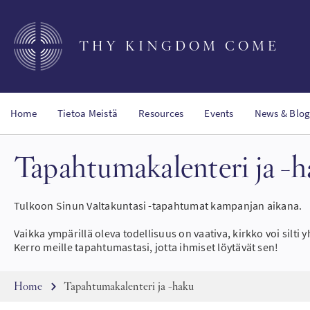
Skip
to
main
THY KINGDOM COME
content
Home
Tietoa Meistä
Resources
Events
News & Blog
Tapahtumakalenteri ja -
Tulkoon Sinun Valtakuntasi -tapahtumat kampanjan aikana.
Vaikka ympärillä oleva todellisuus on vaativa, kirkko voi silti
Kerro meille tapahtumastasi, jotta ihmiset löytävät sen!
Breadcrumb
Home
Tapahtumakalenteri ja -haku