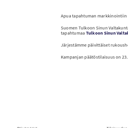
Apua tapahtuman markkinointiin 
Suomen Tulkoon Sinun Valtakuntasi
tapahtumaa
Tulkoon Sinun Valta
Järjestämme päivittäiset rukoushetk
Kampanjan päätöstilaisuus on 23.