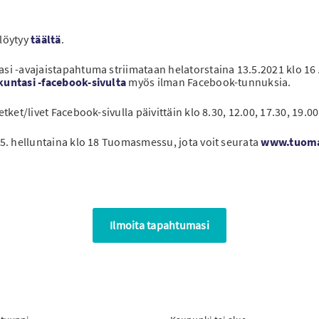
löytyy
täältä
.
 -avajaistapahtuma striimataan helatorstaina 13.5.2021 klo 16 A
kuntasi -facebook-sivulta
myös ilman Facebook-tunnuksia.
et/livet Facebook-sivulla päivittäin klo 8.30, 12.00, 17.30, 19.00 
5. helluntaina klo 18 Tuomasmessu, jota voit seurata
www.tuoma
Ilmoita tapahtumasi