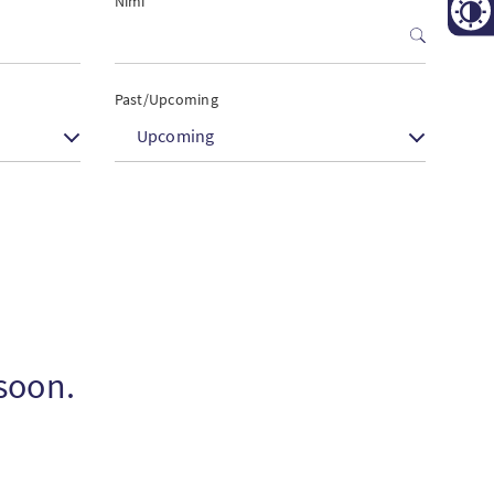
Nimi
Contr
Past/Upcoming
Upcoming
 soon.