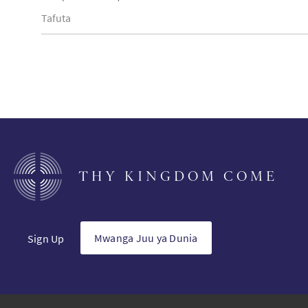
THY KINGDOM COME
Mwanga Juu ya Dunia
Sign Up