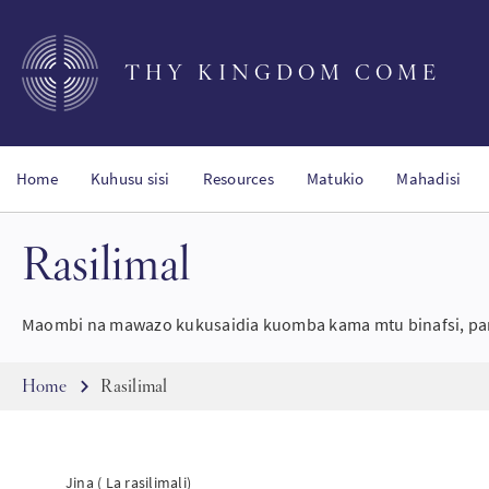
Skip
to
main
THY KINGDOM COME
content
Home
Kuhusu sisi
Resources
Matukio
Mahadisi
Rasilimal
Maombi na mawazo kukusaidia kuomba kama mtu binafsi, pamoja
Breadcrumb
Home
Rasilimal
Jina ( La rasilimali)