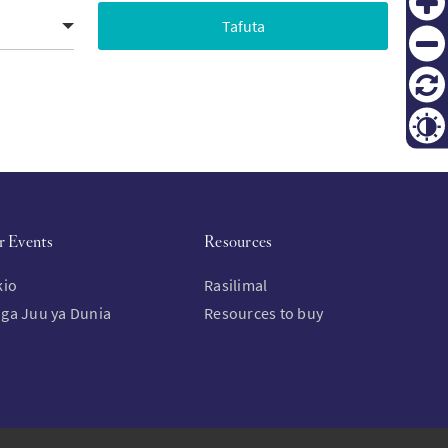
Zoom
in
KO
Zoom
out
FI
Reset
Contr
r Events
Resources
kio
Rasilimal
ga Juu ya Dunia
Resources to buy