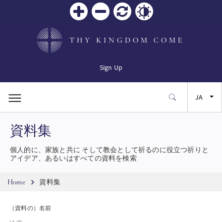
Zoom
Zoom
リセ
Contrast
in
out
ット
THY KINGDOM COME
Sign Up
JA
資料集
EN
個人的に、家族と共に そして教会として祈るのに役立つ祈りと
FR
アイデア、あるいはすべての資料を検索
Breadcrumb
ES
Home
資料集
（資料の）名前
SW