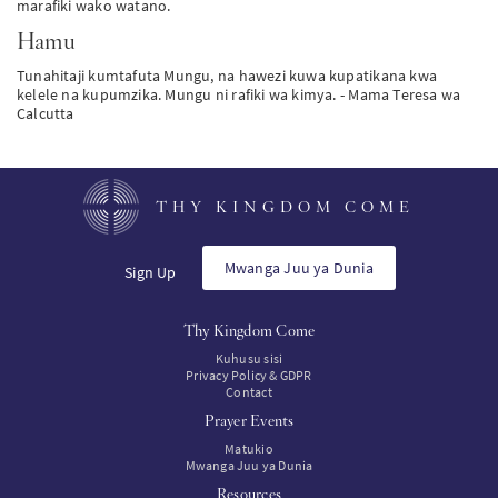
marafiki wako watano.
Hamu
Tunahitaji kumtafuta Mungu, na hawezi kuwa kupatikana kwa
kelele na kupumzika. Mungu ni rafiki wa kimya. - Mama Teresa wa
Calcutta
THY KINGDOM COME
Mwanga Juu ya Dunia
Sign Up
Thy Kingdom Come
Kuhusu sisi
Privacy Policy & GDPR
Contact
Prayer Events
Matukio
Mwanga Juu ya Dunia
Resources