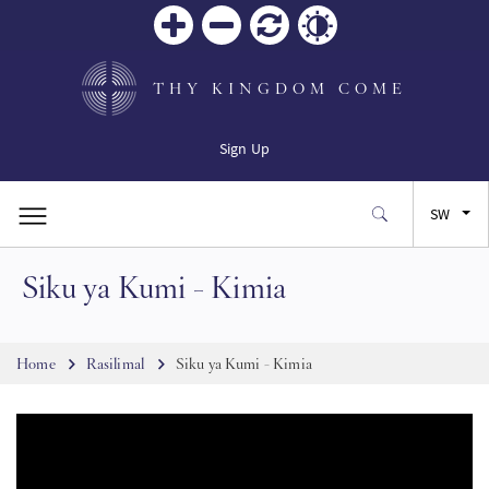
Zoom
Zoom
Reset
Contrast
in
out
THY KINGDOM COME
Sign Up
SW
Siku ya Kumi - Kimia
EN
FR
Breadcrumb
Home
Rasilimal
Siku ya Kumi - Kimia
ES
JA