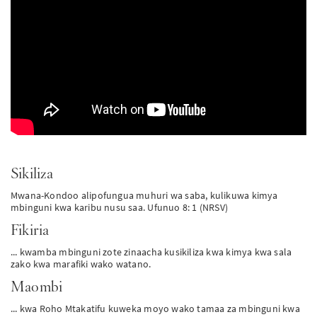
PT
KO
FI
Sikiliza
Mwana-Kondoo alipofungua muhuri wa saba, kulikuwa kimya
mbinguni kwa karibu nusu saa. Ufunuo 8: 1 (NRSV)
Fikiria
... kwamba mbinguni zote zinaacha kusikiliza kwa kimya kwa sala
zako kwa marafiki wako watano.
Maombi
... kwa Roho Mtakatifu kuweka moyo wako tamaa za mbinguni kwa