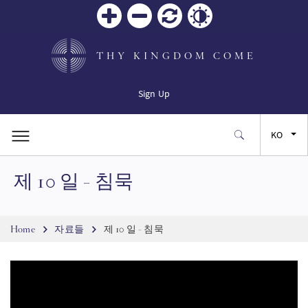
Zoom
Zoom
재설
Contrast
in
out
정
THY KINGDOM COME
Sign Up
KO
제 10 일 - 침묵
EN
FR
Breadcrumb
Home
자료들
제 10 일 - 침묵
ES
JA