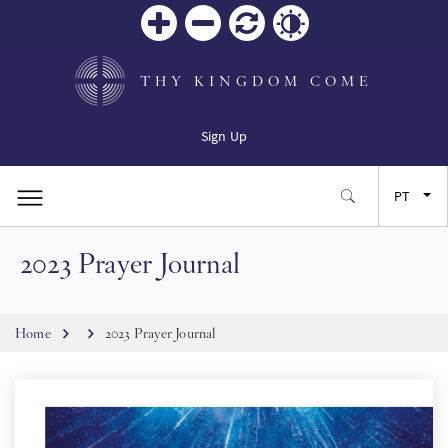
Zoom
Zoom
Reiniciar
Contrast
in
out
THY KINGDOM COME
Sign Up
PT
2023 Prayer Journal
EN
FR
Breadcrumb
Home
2023 Prayer Journal
ES
JA