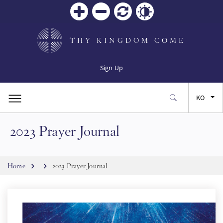
Zoom
Zoom
재설
Contrast
in
out
정
THY KINGDOM COME
Sign Up
KO
2023 Prayer Journal
EN
FR
Breadcrumb
Home
2023 Prayer Journal
ES
JA