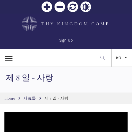
Zoom
Zoom
재설
Contrast
in
out
정
THY KINGDOM COME
Sign Up
KO
제 8 일 - 사랑
EN
FR
Breadcrumb
Home
자료들
제 8 일 - 사랑
ES
JA