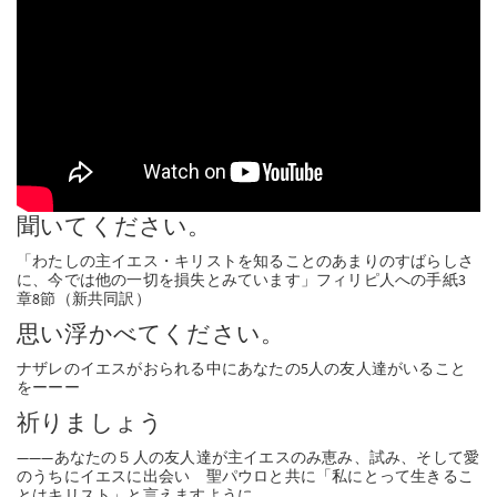
PT
KO
FI
聞いてください。
「わたしの主イエス・キリストを知ることのあまりのすばらしさ
に、今では他の一切を損失とみています」フィリピ人への手紙3
章8節（新共同訳）
思い浮かべてください。
ナザレのイエスがおられる中にあなたの5人の友人達がいること
をーーー
祈りましょう
―――あなたの５人の友人達が主イエスのみ恵み、試み、そして愛
のうちにイエスに出会い 聖パウロと共に「私にとって生きるこ
とはキリスト」と言えますように