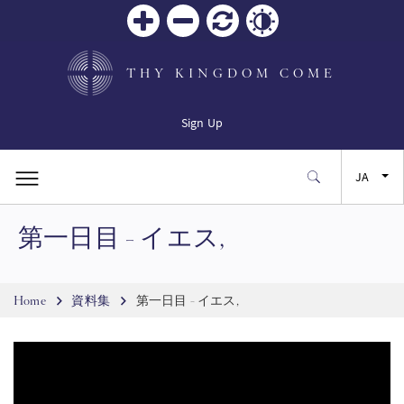
Zoom
Zoom
リセ
Contrast
in
out
ット
THY KINGDOM COME
Sign Up
JA
第一日目 - イエス,
EN
FR
Breadcrumb
Home
資料集
第一日目 - イエス,
ES
SW