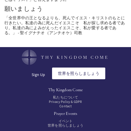
願いましょう
「全世界中の王となるよりも、死んでイエス・キリストのもとに
行きたい。私達の為に死んだイエスこそ 私が探し求める者であ
り。私達の為によみがえったイエスこそ、私が愛する者であ
る。」 - 聖イグナチオ（アンチオケ）司教
THY KINGDOM COME
世界を照らしましょう
Sign Up
Thy Kingdom Come
私たちについて
Privacy Policy & GDPR
Contact
Prayer Events
イベント
世界を照らしましょう