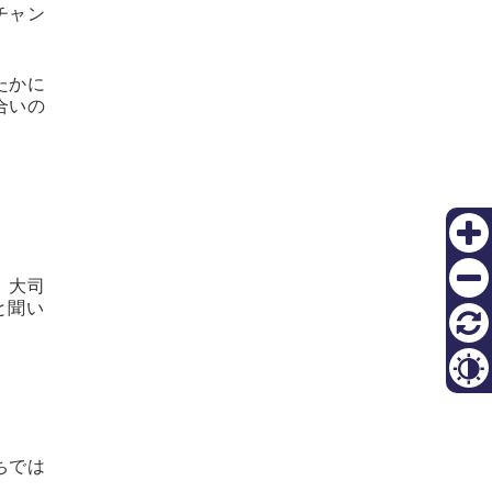
チャン
たかに
合いの
Zoom
in
。大司
と聞い
Zoom
out
リセ
ット
Contr
ちでは