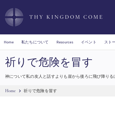
Skip
to
main
THY KINGDOM COME
content
Home
私たちについて
Resources
イベント
スト
祈りで危険を冒す
神について私の友人と話すよりも崖から後ろに飛び降りる
Breadcrumb
Home
祈りで危険を冒す