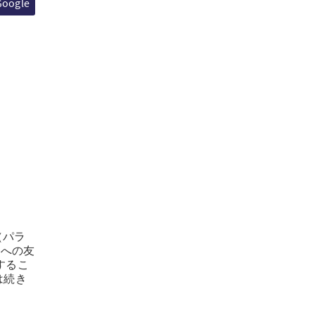
Google
KO
FI
（パラ
会への友
するこ
は続き