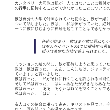
カンタベリー大司教は私が一人ではないことに気付
の行事に招待することができなかったことについて
彼は自分の大学で計画されていた使命と、彼が一緒
ついて話しました。彼は、「私は怖がっていた、絶
一つに彼に頼むように神経を起こすことはできなか
任務が始まり、彼はまだ彼に尋ねなか
は友人をイベントの1つに招待する勇
祈りは奇妙な方法で答えられました。
ミッションの週の間に、彼が招待しようと思ってい
教は「彼は言った、「ああ、こんにちは、ジャステ
ています」と言いました。
彼は言った、「私がそれに行くことを許される可能
そして私は言った、「はい…あなたが好きならあな
彼は言った、「ああ、あなたは時間を割くことがで
私は言った、「はい」。 「
友人はその使命に沿って進み、キリストを見つけ、
なく、耳を開いて心を温めるものです。」