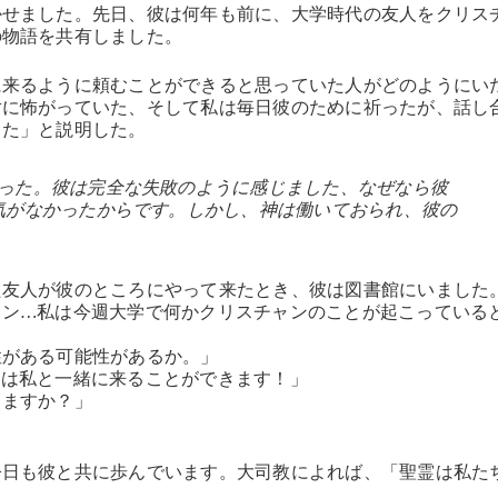
かせました。先日、彼は何年も前に、大学時代の友人をクリス
の物語を共有しました。
に来るように頼むことができると思っていた人がどのようにい
対に怖がっていた、そして私は毎日彼のために祈ったが、話し
った」と説明した。
った。彼は完全な失敗のように感じました、なぜなら彼
気がなかったからです。しかし、神は働いておられ、彼の
た友人が彼のところにやって来たとき、彼は図書館にいました
ィン…私は今週大学で何かクリスチャンのことが起こっている
性がある可能性があるか。」
たは私と一緒に来ることができます！」
きますか？」
今日も彼と共に歩んでいます。大司教によれば、「聖霊は私た