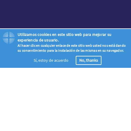
Utilizamos cookies en este sitio web para mejorar su
experiencia de usuario.
Al hacer clic en cualquier enlace de este sitio web usted nos está dando
su consentimiento para la instalación de las mismas en su navegador.
Sí, estoy de acuerdo
No, thanks
Inscripción
Únase a la oleada global de la oración – llamamos a todos los
Cristianos del mundo a rezar para la evangelización del mundo de
la Ascensión hasta Pentecostés (Mayo 18 – Mayo 28 2023)
Iluminamos el mundo en oración