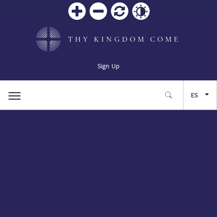
Zoom
Zoom
Restablecer
Contrast
in
out
THY KINGDOM COME
Sign Up
ES
EN
FR
JA
SW