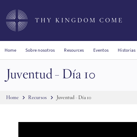
Skip
to
main
THY KINGDOM COME
content
Home
Sobre nosotros
Resources
Eventos
Historias
Juventud - Día 10
Breadcrumb
Home
Recursos
Juventud - Día 10