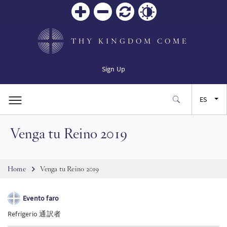
Zoom
Zoom
Restablecer
Contrast
in
out
THY KINGDOM COME
Sign Up
ES
Venga tu Reino 2019
EN
FR
Breadcrumb
Home
Venga tu Reino 2019
JA
Evento faro
Refrigerio 通訳者
SW