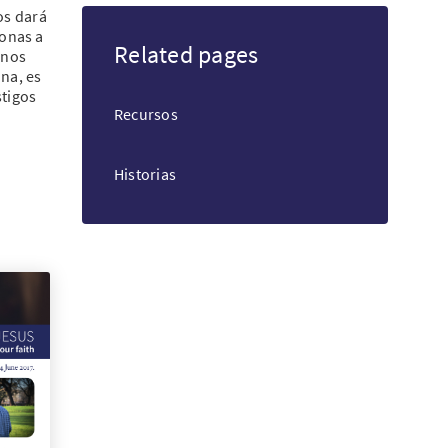
os dará
sonas a
Related pages
KO
 nos
na, es
stigos
FI
Recursos
Historias