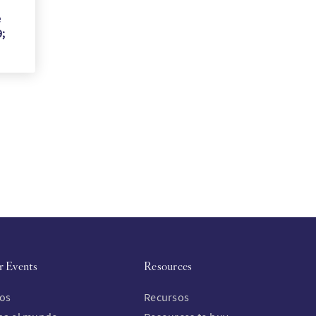
e
;
r Events
Resources
os
Recursos