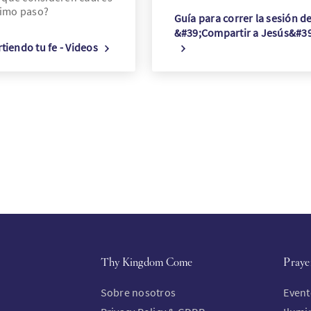
ximo paso?
Guía para correr la sesión d
&#39;Compartir a Jesús&#39
iendo tu fe - Videos
Thy Kingdom Come
Praye
Sobre nosotros
Event