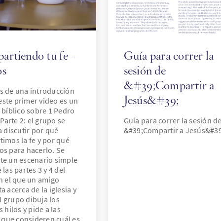
rtiendo tu fe -
Guía para correr la
os
sesión de
&#39;Compartir a
s de una introducción
Jesús&#39;
 este primer video es un
 bíblico sobre 1 Pedro
 Parte 2: el grupo se
Guía para correr la sesión d
a discutir por qué
&#39;Compartir a Jesús&#39
imos la fe y por qué
s para hacerlo. Se
e un escenario simple
 las partes 3 y 4 del
n el que un amigo
a acerca de la iglesia y
El grupo dibuja los
 hilos y pide a las
s que consideren cuál es