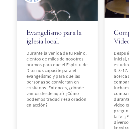
Evangelismo para la
Compa
iglesia local.
Vide
Durante la Venida de tu Reino,
Despué
cientos de miles de nosotros
inicial,
oramos para que el Espíritu de
estudio
Dios nos capacite para el
3: 8-17.
evangelismo y para que las
acerca 
personas se conviertan en
compart
cristianos. Entonces, ¿dónde
luchamo
vamos desde aquí? ¿Cómo
compart
podemos traducir esa oración
durante
en acción?
video e
pregunt
la fe. ¿
diversos
iglesia