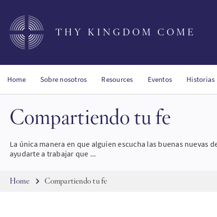
Skip
to
main
THY KINGDOM COME
content
Home
Sobre nosotros
Resources
Eventos
Historias
Compartiendo tu fe
La única manera en que alguien escucha las buenas nuevas de
ayudarte a trabajar que ...
Breadcrumb
Home
Compartiendo tu fe