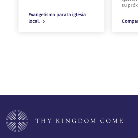
su pró
Evangelismo para la iglesia
local.
Compart
THY KINGDOM COME