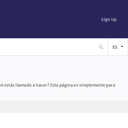
Sign Up
ES
EN
FR
ué estás llamado a hacer? Esta página es simplemente para
JA
SW
PT