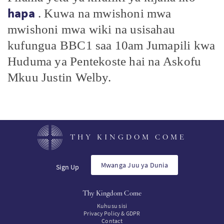
hapa
. Kuwa na mwishoni mwa
mwishoni mwa wiki na usisahau
kufungua BBC1 saa 10am Jumapili kwa
Huduma ya Pentekoste hai na Askofu
Mkuu Justin Welby.
THY KINGDOM COME
Mwanga Juu ya Dunia
Sign Up
Thy Kingdom Come
Kuhusu sisi
Privacy Policy & GDPR
Contact