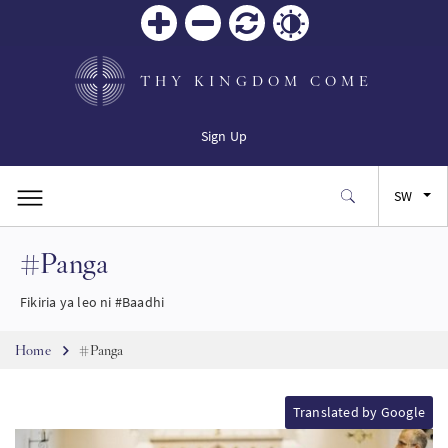
Zoom
Zoom
Reset
Contrast
in
out
THY KINGDOM COME
Sign Up
SW
#Panga
FR
Fikiria ya leo ni #Baadhi
ES
Breadcrumb
Home
#Panga
JA
Translated by Google
PT