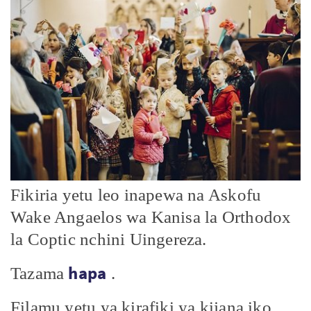
KO
Fikiria yetu leo inapewa na Askofu
Wake Angaelos wa Kanisa la Orthodox
la Coptic nchini Uingereza.
hapa
Tazama
.
Filamu yetu ya kirafiki ya kijana iko