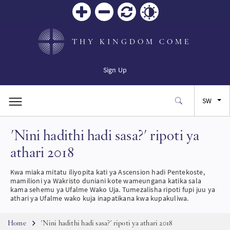
Zoom
Zoom
Reset
Contrast
in
out
THY KINGDOM COME
Sign Up
SW
'Nini hadithi hadi sasa?' ripoti ya
FR
athari 2018
ES
Kwa miaka mitatu iliyopita kati ya Ascension hadi Pentekoste,
mamilioni ya Wakristo duniani kote wameungana katika sala
JA
kama sehemu ya Ufalme Wako Uja. Tumezalisha ripoti fupi juu ya
athari ya Ufalme wako kuja inapatikana kwa kupakuliwa.
PT
Breadcrumb
Home
'Nini hadithi hadi sasa?' ripoti ya athari 2018