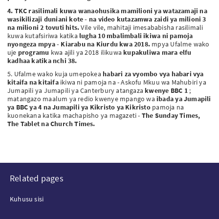
4.
TKC rasilimali kuwa wanaohusika mamilioni ya watazamaji na
wasikilizaji duniani kote - na video kutazamwa zaidi ya milioni 3
na milioni 2 tovuti hits.
Vile vile, mahitaji imesababisha rasilimali
kuwa kutafsiriwa katika
lugha 10 mbalimbali ikiwa ni pamoja
nyongeza mpya - Kiarabu na Kiurdu kwa 2018.
mpya Ufalme wako
uje
programu
kwa ajili ya 2018 ilikuwa
kupakuliwa mara elfu
kadhaa katika nchi 38.
5. Ufalme wako kuja umepokea
habari za vyombo vya habari vya
kitaifa na kitaifa
ikiwa ni pamoja na - Askofu Mkuu wa Mahubiri ya
Jumapili ya Jumapili ya Canterbury atangaza
kwenye BBC 1
;
matangazo maalum ya redio kwenye mpango wa
ibada ya Jumapili
ya BBC ya 4 na Jumapili ya
Kikristo ya Kikristo
pamoja na
kuonekana katika machapisho ya magazeti -
The Sunday Times,
The Tablet na Church Times.
Related pages
Kuhusu sisi