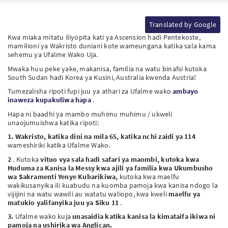
KO
Translated by Google
Kwa miaka mitatu iliyopita kati ya Ascension hadi Pentekoste,
mamilioni ya Wakristo duniani kote wameungana katika sala kama
sehemu ya Ufalme Wako Uja.
Mwaka huu peke yake, makanisa, familia na watu binafsi kutoka
South Sudan hadi Korea ya Kusini, Australia kwenda Austria!
Tumezalisha ripoti fupi juu ya athari za Ufalme wako
ambayo
inaweza kupakuliwa hapa
.
Hapa ni baadhi ya mambo muhimu muhimu / ukweli
unaojumuishwa katika ripoti:
1.
Wakristo, katika dini na mila 65, katika nchi zaidi ya 114
wameshiriki katika Ufalme Wako.
2
. Kutoka
vituo vya sala hadi safari ya maombi, kutoka kwa
Huduma za Kanisa la Messy kwa ajili ya familia kwa Ukumbusho
wa Sakramenti Yenye Kubarikiwa,
kutoka kwa maelfu
wakikusanyika ili kuabudu na kuomba pamoja kwa kanisa ndogo la
vijijini na watu wawili au watatu waliopo, kwa kweli
maelfu ya
matukio yalifanyika juu ya Siku 11
.
3.
Ufalme wako kuja
unasaidia katika kanisa la kimataifa ikiwa ni
pamoja na ushirika wa Anglican.