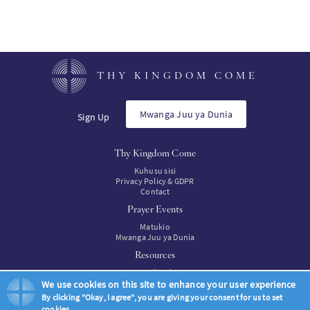
THY KINGDOM COME
Mwanga Juu ya Dunia
Sign Up
Thy Kingdom Come
Kuhusu sisi
Privacy Policy & GDPR
Contact
Prayer Events
Matukio
Mwanga Juu ya Dunia
Resources
Rasilimal
Resources to buy
We use cookies on this site to enhance your user experience
By clicking "Okay, I agree", you are giving your consent for us to set
cookies.