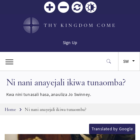
Zoom
Zoom
Reset
Contrast
in
out
THY KINGDOM COME
Sign Up
SW
Ni nani anayejali ikiwa tunaomba?
EN
Kwa nini tunasali hasa, anauliza Jo Swinney.
FR
Breadcrumb
Home
Ni nani anayejali ikiwa tunaomba?
ES
Translated by Google
JA