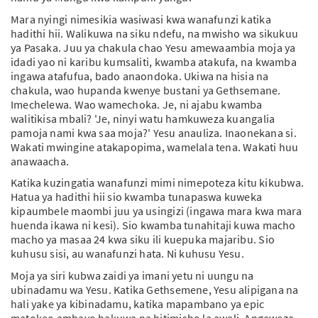
Mara nyingi nimesikia wasiwasi kwa wanafunzi katika
hadithi hii. Walikuwa na siku ndefu, na mwisho wa sikukuu
ya Pasaka. Juu ya chakula chao Yesu amewaambia moja ya
idadi yao ni karibu kumsaliti, kwamba atakufa, na kwamba
ingawa atafufua, bado anaondoka. Ukiwa na hisia na
chakula, wao hupanda kwenye bustani ya Gethsemane.
Imechelewa. Wao wamechoka. Je, ni ajabu kwamba
walitikisa mbali? 'Je, ninyi watu hamkuweza kuangalia
pamoja nami kwa saa moja?' Yesu anauliza. Inaonekana si.
Wakati mwingine atakapopima, wamelala tena. Wakati huu
anawaacha.
Katika kuzingatia wanafunzi mimi nimepoteza kitu kikubwa.
Hatua ya hadithi hii sio kwamba tunapaswa kuweka
kipaumbele maombi juu ya usingizi (ingawa mara kwa mara
huenda ikawa ni kesi). Sio kwamba tunahitaji kuwa macho
macho ya masaa 24 kwa siku ili kuepuka majaribu. Sio
kuhusu sisi, au wanafunzi hata. Ni kuhusu Yesu.
Moja ya siri kubwa zaidi ya imani yetu ni uungu na
ubinadamu wa Yesu. Katika Gethsemene, Yesu alipigana na
hali yake ya kibinadamu, katika mapambano ya epic
matokeo ambayo hakuwa na hitimisho la awali. Angeweza