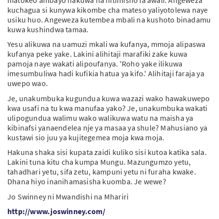
kuchagua si kunywa kikombe cha mateso yaliyotolewa naye
usiku huo. Angeweza kutembea mbali na kushoto binadamu
kuwa kushindwa tamaa.
Yesu alikuwa na uamuzi mkali wa kufanya, mmoja alipaswa
kufanya peke yake. Lakini alihitaji marafiki zake kuwa
pamoja naye wakati alipoufanya. 'Roho yake ilikuwa
imesumbuliwa hadi kufikia hatua ya kifo.' Alihitaji faraja ya
uwepo wao.
Je, unakumbuka kugundua kuwa wazazi wako hawakuwepo
kwa usafi na tu kwa manufaa yako? Je, unakumbuka wakati
ulipogundua walimu wako walikuwa watu na maisha ya
kibinafsi yanaendelea nje ya masaa ya shule? Mahusiano ya
kustawi sio juu ya kujitegemea moja kwa moja.
Hakuna shaka sisi kupata zaidi kuliko sisi kutoa katika sala.
Lakini tuna kitu cha kumpa Mungu. Mazungumzo yetu,
tahadhari yetu, sifa zetu, kampuni yetu ni furaha kwake.
Dhana hiyo inanihamasisha kuomba. Je wewe?
Jo Swinney ni Mwandishi na Mhariri
http://www.joswinney.com/