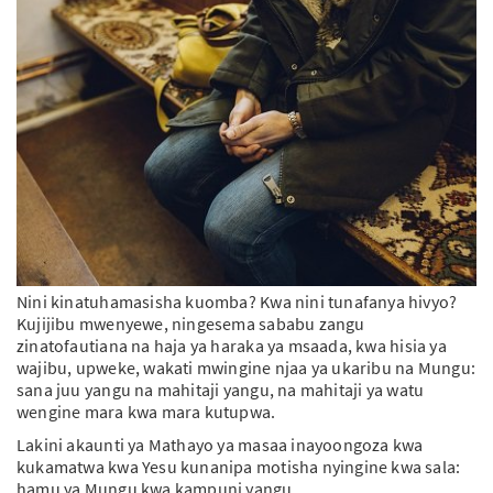
PT
KO
FI
Nini kinatuhamasisha kuomba? Kwa nini tunafanya hivyo?
Kujijibu mwenyewe, ningesema sababu zangu
zinatofautiana na haja ya haraka ya msaada, kwa hisia ya
wajibu, upweke, wakati mwingine njaa ya ukaribu na Mungu:
sana juu yangu na mahitaji yangu, na mahitaji ya watu
wengine mara kwa mara kutupwa.
Lakini akaunti ya Mathayo ya masaa inayoongoza kwa
kukamatwa kwa Yesu kunanipa motisha nyingine kwa sala:
hamu ya Mungu kwa kampuni yangu.