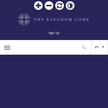
Zoom
Zoom
Reiniciar
Contrast
in
out
THY KINGDOM COME
Sign Up
PT
EN
FR
ES
JA