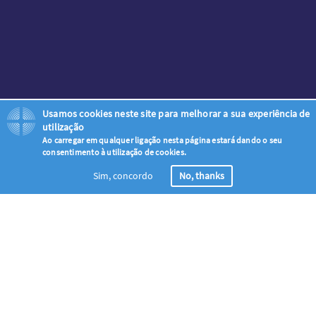
Usamos cookies neste site para melhorar a sua experiência de
utilização
Ao carregar em qualquer ligação nesta página estará dando o seu
consentimento à utilização de cookies.
Sim, concordo
No, thanks
Registo
Junte-se à onda de oração global – apelando a todos os cristãos
para orarem pela evangelização da Ascensão ao Pentecostes (18 de
Maio – 28 de Maio)