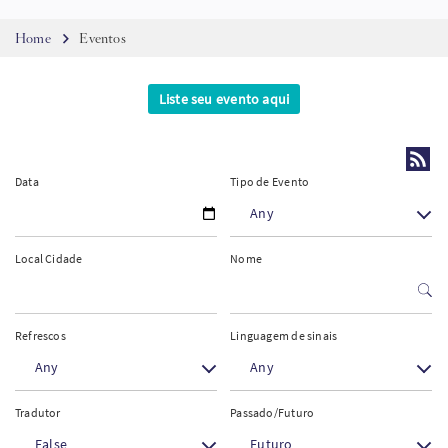
SW
Breadcrumb
Home
Eventos
KO
Liste seu evento aqui
FI
Data
Tipo de Evento
Any
Local Cidade
Nome
Refrescos
Linguagem de sinais
Any
Any
Tradutor
Passado/Futuro
False
Futuro