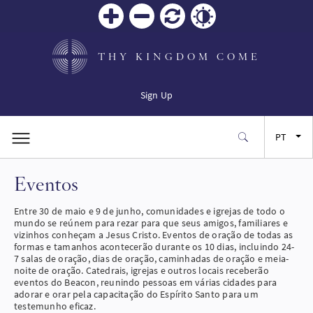
Zoom
Zoom
Reiniciar
Contrast
in
out
THY KINGDOM COME
Sign Up
PT
Eventos
EN
Entre 30 de maio e 9 de junho, comunidades e igrejas de todo o
FR
mundo se reúnem para rezar para que seus amigos, familiares e
vizinhos conheçam a Jesus Cristo. Eventos de oração de todas as
formas e tamanhos acontecerão durante os 10 dias, incluindo 24-
ES
7 salas de oração, dias de oração, caminhadas de oração e meia-
noite de oração. Catedrais, igrejas e outros locais receberão
eventos do Beacon, reunindo pessoas em várias cidades para
adorar e orar pela capacitação do Espírito Santo para um
JA
testemunho eficaz.