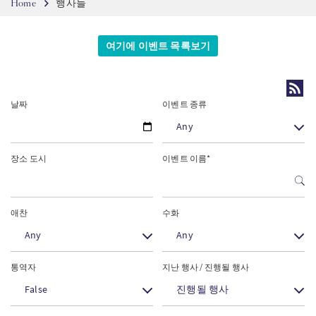
Breadcrumb
Home
행사들
SW
여기에 이벤트 목록보기
PT
FI
날짜
이벤트 종류
Any
장소 도시
이벤트 이름*
애찬
수화
Any
Any
통역자
지난 행사 / 진행될 행사
False
진행될 행사