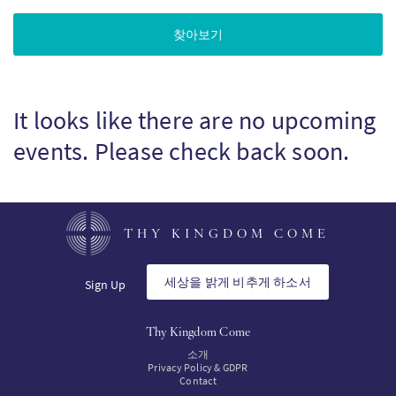
It looks like there are no upcoming
events. Please check back soon.
THY KINGDOM COME
세상을 밝게 비추게 하소서
Sign Up
Thy Kingdom Come
소개
Privacy Policy & GDPR
Contact