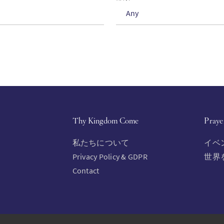
Any
Thy Kingdom Come
Praye
私たちについて
イベ
Privacy Policy & GDPR
世界
Contact