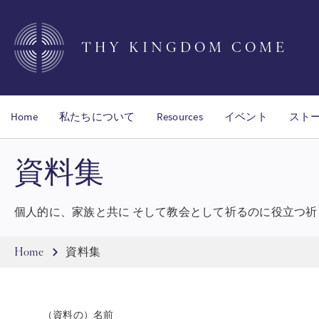
Skip
to
main
THY KINGDOM COME
content
Home
私たちについて
Resources
イベント
スト
資料集
個人的に、家族と共に そして教会として祈るのに役立つ
Breadcrumb
Home
資料集
（資料の）名前