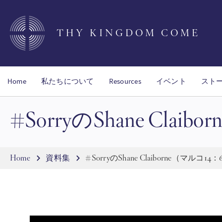
Skip
to
main
THY KINGDOM COME
content
Home
私たちについて
Resources
イベント
スト
#SorryのShane Clai
Breadcrumb
Home
資料集
#SorryのShane Claiborne（マルコ14：6