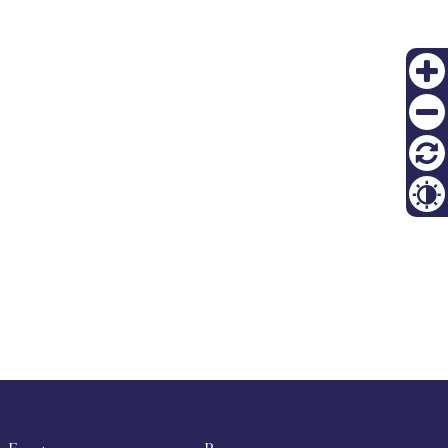
KO
Zoom
FI
in
Zoom
out
リセ
ット
Contr