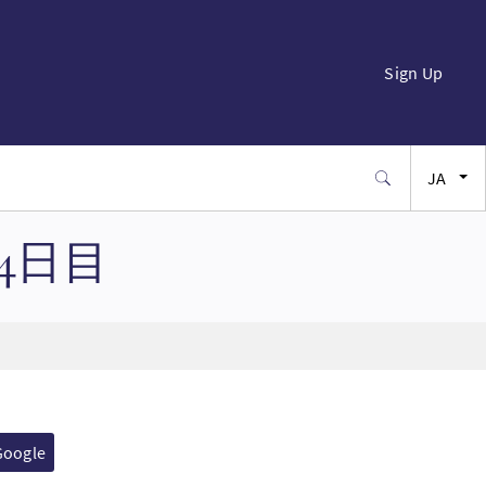
Sign Up
JA
EN
- 4日目
FR
ES
SW
Google
PT