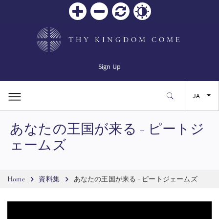
Zoom
Zoom
リセ
Contrast
in
out
ット
THY KINGDOM COME
Sign Up
JA
あなたの王国が来る - ピートジ
FR
ェームズ
ES
Breadcrumb
Home
資料集
あなたの王国が来る - ピートジェームズ
SW
PT