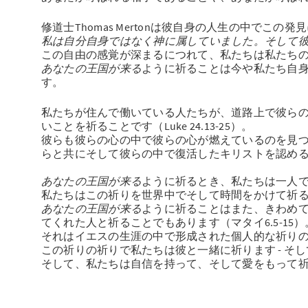
修道士Thomas Mertonは彼自身の人生の中でこ
私は自分自身ではなく神に属していました。そして
この自由の感覚が深まるにつれて、私たちは私たち
あなたの王国が来る
ように祈ることは今や私たち自
す。
私たちが住んで働いている人たちが、道路上で彼ら
いことを祈ることです（Luke 24.13-25）。
彼らも彼らの心の中で彼らの心が燃えているのを見
らと共にそして彼らの中で復活したキリストを認め
あなたの王国が来る
ように祈るとき、私たちは一人
私たちはこの祈りを世界中でそして時間をかけて祈
あなたの王国が来る
ように祈ることはまた、きわめ
てくれた人と祈ることでもあります（マタイ6.5-15）
それはイエスの生涯の中で形成された個人的な祈り
この祈りの祈りで私たちは彼と一緒に祈ります - そ
そして、私たちは自信を持って、そして愛をもって