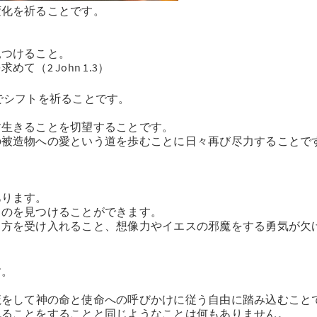
変化を祈ることです。
。
見つけること。
（2 John 1.3）
でシフトを祈ることです。
。
す生きることを切望することです。
の被造物への愛という道を歩むことに日々再び尽力することで
。
あります。
るのを見つけることができます。
り方を受け入れること、想像力やイエスの邪魔をする勇気が欠
す。
魔をして神の命と使命への呼びかけに従う自由に踏み込むこと
れることをすることと同じようなことは何もありません。