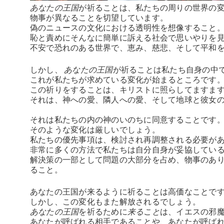
あなたの王国
が祈ることは、私たちの周りの世界の
物事が異なることを切望しています。
偽のニュースの文化における透明性を想像すること
恥と責めにそんなに簡単に訴える社会で思いやりを
不安で恐れのある世界で、恵み、慈悲、そして平和を求めて
しかし、
あなたの王国
が祈ることは私たち自身の中
これが私たちが求めている変化が始まるところです
この祈りをすることは、キリストに照らしてますま
それは、神への愛、隣人への愛、そして地球と彼女
それは私たちの内の神のいのちに同意することです
そのような変化は厳しいでしょう。
私たちの優先事項は、検討され再調整される必要が
非常に多くの方法で私たちは自分自身が妥協してい
解決策の一部として問題の大部分を占め、物事のあ
ること。
あなたの王国が来るように祈ることは高価なことで
しかし、この変化もまた解放されるでしょう。
あなたの王国
を祈るために
来ること
は、イエスの邪
あなたが呼ばれる相手であることや、あなたが呼ば