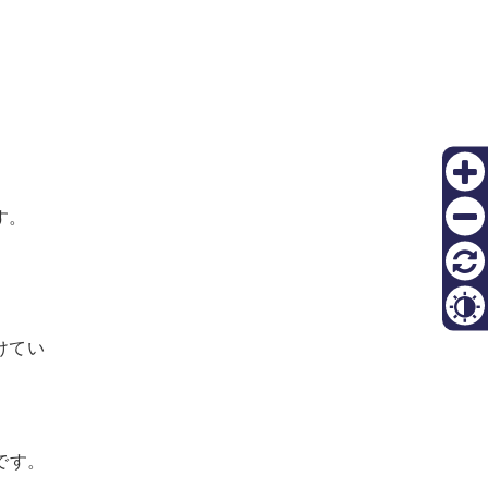
Zoom
す。
in
Zoom
out
リセ
ット
Contr
けてい
です。