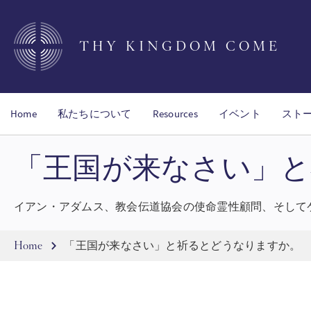
Skip
to
main
THY KINGDOM COME
content
Home
私たちについて
Resources
イベント
スト
「王国が来なさい」
イアン・アダムス、教会伝道協会の使命霊性顧問、そして
Breadcrumb
Home
「王国が来なさい」と祈るとどうなりますか。