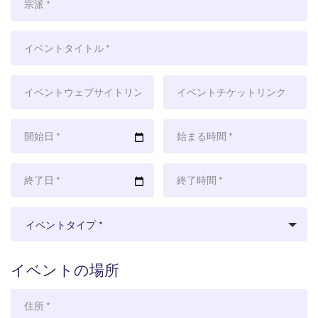
派
イ
ベ
ン
イ
イ
ト
ベ
ベ
の
ン
ン
開
開
名
ト
ト
始
始
称
の
の
日
時
終
終
ウ
チ
刻
了
了
ェ
ケ
日
時
ブ
ッ
イ
イベントタイプ *
刻
サ
ト
ベ
イ
へ
ン
イベントの場所
ト
の
ト
へ
リ
の
会
の
ン
タ
場