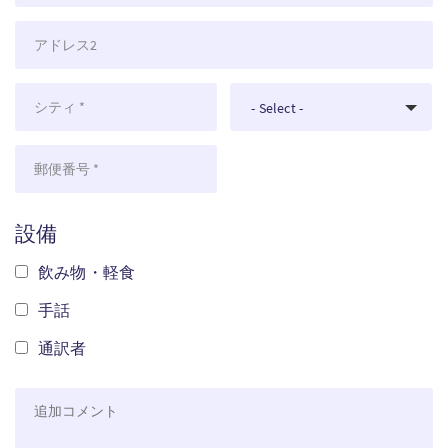
リ
ク
イ
住
会
ン
プ
所
場
ク
住
都
国
- Select -
所
市
名
2
郵
便
番
設備
号
飲み物・軽食
手話
通訳者
主
催