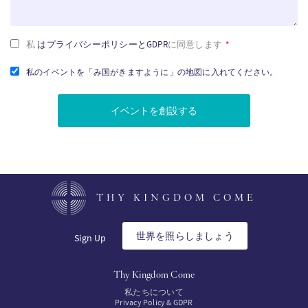
者
用
メ
規
私
はプライバシーポリシーとGDPR
に同意します
*
モ
約
私のイベントを「み国がきますように」の地図に入れてください。
と
条
件
に
賛
同
し
THY KINGDOM COME
ま
す。
世界を照らしましょう
Sign Up
Thy Kingdom Come
私たちについて
Privacy Policy & GDPR