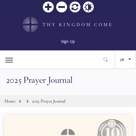
Zoom
Zoom
リセ
Contrast
in
out
ット
THY KINGDOM COME
Sign Up
JA
2025 Prayer Journal
EN
FR
Breadcrumb
Home
2025 Prayer Journal
ES
SW