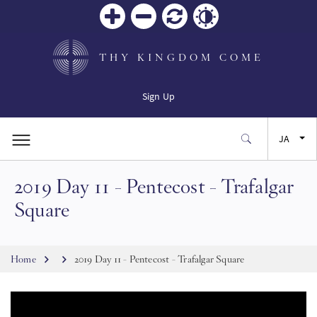
Zoom
Zoom
リセ
Contrast
in
out
ット
THY KINGDOM COME
Sign Up
JA
2019 Day 11 - Pentecost - Trafalgar
EN
Square
FR
Breadcrumb
Home
2019 Day 11 - Pentecost - Trafalgar Square
ES
SW