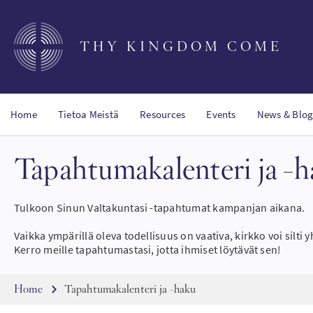
Skip
to
main
THY KINGDOM COME
content
Home
Tietoa Meistä
Resources
Events
News & Blog
Tapahtumakalenteri ja -
Tulkoon Sinun Valtakuntasi -tapahtumat kampanjan aikana.
Vaikka ympärillä oleva todellisuus on vaativa, kirkko voi silti
Kerro meille tapahtumastasi, jotta ihmiset löytävät sen!
Breadcrumb
Home
Tapahtumakalenteri ja -haku