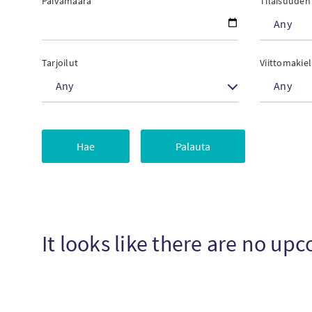
Päivämäärä
Tilaisuuden
Any
Tarjoilut
Viittomakie
Any
Any
It looks like there are no u