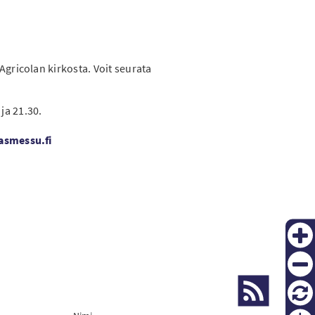
PT
gricolan kirkosta. Voit seurata
KO
ja 21.30.
smessu.fi
Zoom
in
Zoom
out
Palau