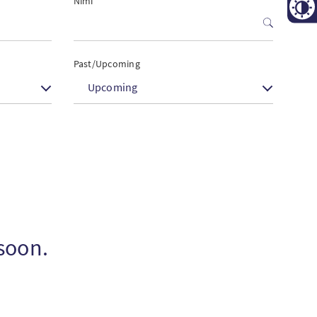
Nimi
Contr
Past/Upcoming
Upcoming
 soon.