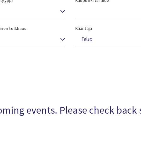
 tyyppi
Kaupunki tai alue
linen tulkkaus
Kääntäjä
False
pcoming events. Please check back