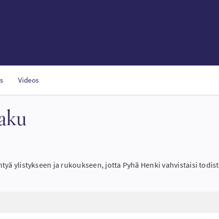
s
Videos
haku
 yhtyä ylistykseen ja rukoukseen, jotta Pyhä Henki vahvistaisi tod