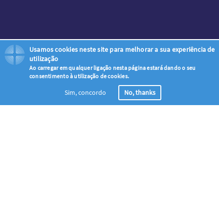
Usamos cookies neste site para melhorar a sua experiência de
utilização
Ao carregar em qualquer ligação nesta página estará dando o seu
consentimento à utilização de cookies.
Sim, concordo
No, thanks
Registo
Junte-se à onda de oração global – apelando a todos os cristãos
para orarem pela evangelização da Ascensão ao Pentecostes (18 de
Maio – 28 de Maio)
Ilumine o Mundo em Oração