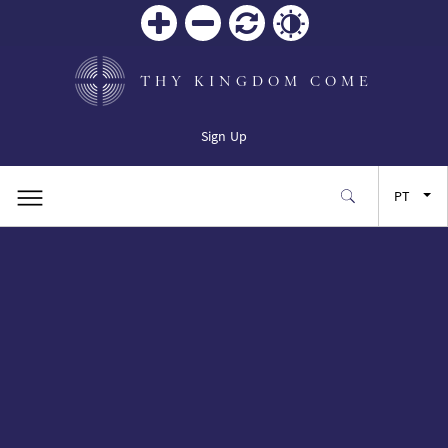
Zoom
Zoom
Reiniciar
Contrast
in
out
THY KINGDOM COME
Sign Up
PT
EN
FR
ES
JA