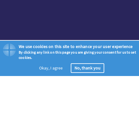
We use cookies on this site to enhance your user experience
By clicking any link on this page you are giving your consent for us to set
cookies.
Okay, I agree
No, thank you
등록
전 세계 기도물결에 동참하세요 – 모든 기독교인들을 구주승천일 부
터 오순절 성령 강림일 (5월 18일 – 5월 28일) 기간동안, 복음을 위한
기도모임에 초청합니다.