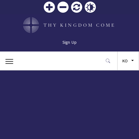
Zoom
Zoom
재설
Contrast
in
out
정
THY KINGDOM COME
Sign Up
KO
EN
FR
ES
JA