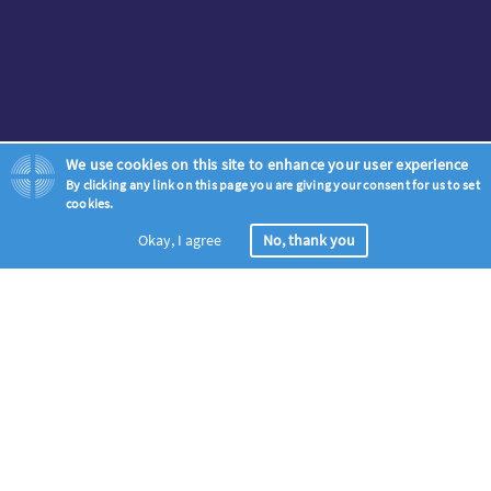
We use cookies on this site to enhance your user experience
By clicking any link on this page you are giving your consent for us to set
cookies.
Okay, I agree
No, thank you
등록
전 세계 기도물결에 동참하세요 – 모든 기독교인들을 구주승천일 부
터 오순절 성령 강림일 (5월 18일 – 5월 28일) 기간동안, 복음을 위한
기도모임에 초청합니다.