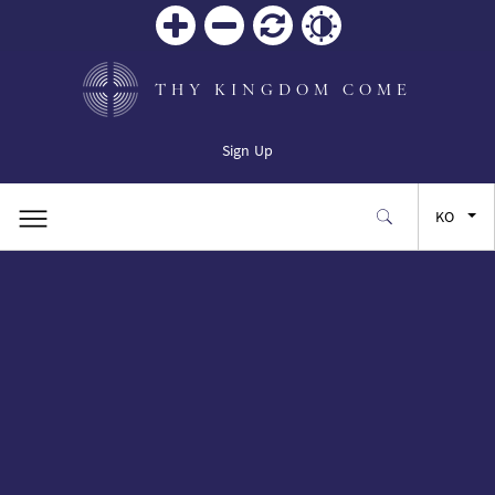
Zoom
Zoom
재설
Contrast
in
out
정
THY KINGDOM COME
Sign Up
KO
EN
FR
ES
JA