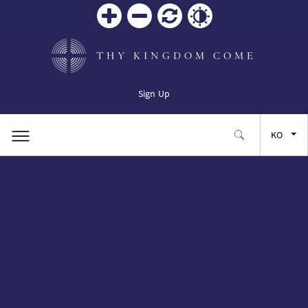
Zoom
Zoom
재설
Contrast
in
out
정
THY KINGDOM COME
Sign Up
KO
EN
FR
ES
JA