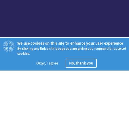
We use cookies on this site to enhance your user experience
By clicking any link on this page you are giving your consent for us to set
cookies.
Okay, I agree
No, thank you
등록
전 세계 기도물결에 동참하세요 – 모든 기독교인들을 구주승천일 부
터 오순절 성령 강림일 (5월 18일 – 5월 28일) 기간동안, 복음을 위한
기도모임에 초청합니다.