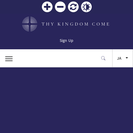
Zoom
Zoom
リセ
Contrast
in
out
ット
THY KINGDOM COME
Sign Up
JA
EN
FR
ES
SW