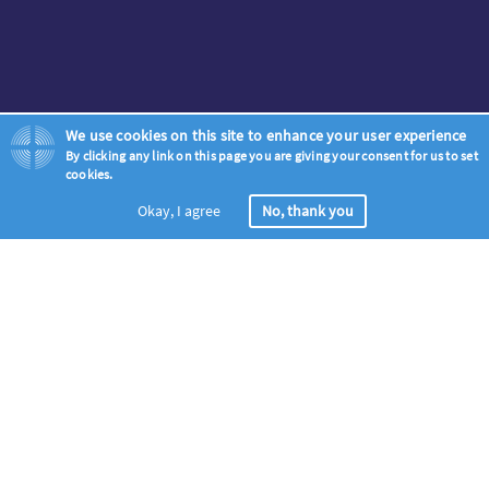
We use cookies on this site to enhance your user experience
By clicking any link on this page you are giving your consent for us to set
cookies.
Okay, I agree
No, thank you
登録
昇天から降臨日（2023年5月18日から5月28日まで）の間に福音の
為にすべてのキリスト教徒が祈るように呼びかけーー世界的に広
がる祈りに参加しましょう。
祈りのうちに世界を照らしましょう