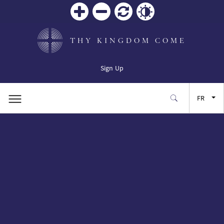
Zoom
Zoom
Réinitialiser
Contrast
in
out
THY KINGDOM COME
Sign Up
FR
EN
ES
JA
SW