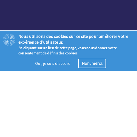
Nous utilisons des cookies sur ce site pour améliorer votre
expérience d'utilisateur.
En cliquant sur un lien de cette page, vous nous donnez votre
consentement de définir des cookies.
Oui, je suis d'accord
Non, merci.
Enregistrement
Joignez la vague globale de prière appelant tous les Chrétiens à
prier pour l’évangélisation entre l’Ascension et la Pentecôte (18 mai
- 28 mai)
Eclaire Le Monde en Prière