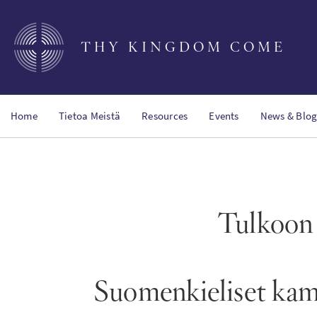
Skip
to
main
THY KINGDOM COME
content
Home
Tietoa Meistä
Resources
Events
News & Blog
Tulkoon 
Suomenkieliset kamp