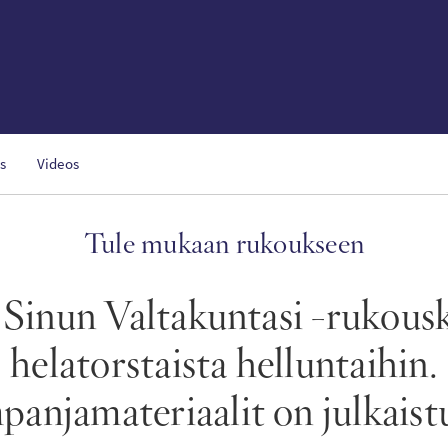
s
Videos
Tule mukaan rukoukseen
Sinun Valtakuntasi -rukou
helatorstaista helluntaihin.
anjamateriaalit on julkaistu 