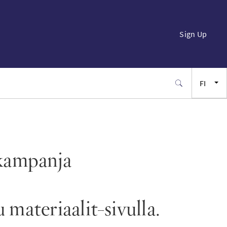
Sign Up
FI
EN
FR
skampanja
ES
JA
materiaalit-sivulla.
SW