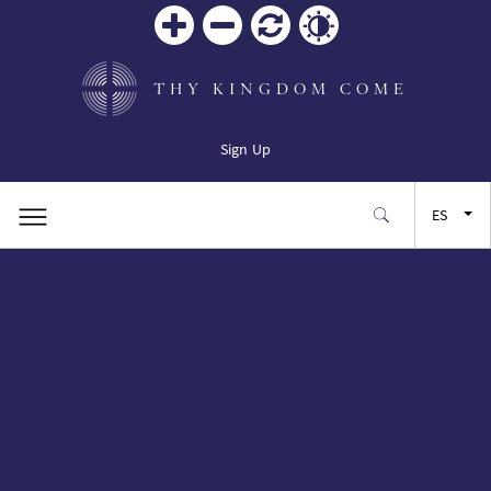
Zoom
Zoom
Restablecer
Contrast
in
out
THY KINGDOM COME
Sign Up
ES
EN
FR
JA
SW