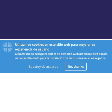
Utilizamos cookies en este sitio web para mejorar su
experiencia de usuario.
Al hacer clic en cualquier enlace de este sitio web usted nos está dando
su consentimiento para la instalación de las mismas en su navegador.
Sí, estoy de acuerdo
No, thanks
Inscripción
Únase a la oleada global de la oración – llamamos a todos los
Cristianos del mundo a rezar para la evangelización del mundo de